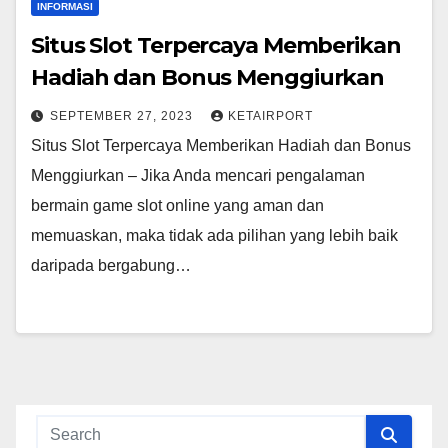
INFORMASI
Situs Slot Terpercaya Memberikan
Hadiah dan Bonus Menggiurkan
SEPTEMBER 27, 2023
KETAIRPORT
Situs Slot Terpercaya Memberikan Hadiah dan Bonus
Menggiurkan – Jika Anda mencari pengalaman
bermain game slot online yang aman dan
memuaskan, maka tidak ada pilihan yang lebih baik
daripada bergabung…