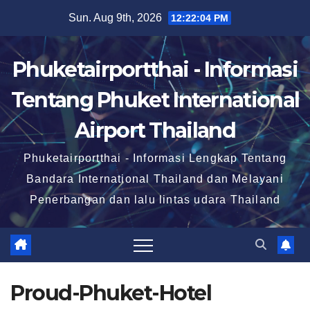
Skip
Sun. Aug 9th, 2026
12:22:05 PM
to
content
Phuketairportthai - Informasi
Tentang Phuket International
Airport Thailand
Phuketairportthai - Informasi Lengkap Tentang
Bandara International Thailand dan Melayani
Penerbangan dan lalu lintas udara Thailand
Proud-Phuket-Hotel