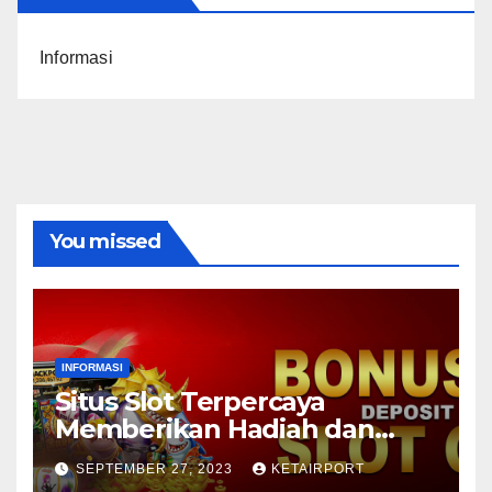
Informasi
You missed
INFORMASI
Situs Slot Terpercaya
Memberikan Hadiah dan
Bonus Menggiurkan
SEPTEMBER 27, 2023
KETAIRPORT